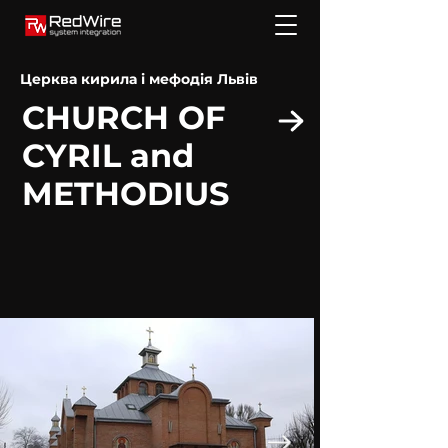
Церква кирила і мефодія Львів
CHURCH OF
CYRIL and
METHODIUS