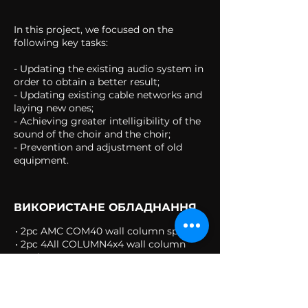
In this project, we focused on the
following key tasks:
- Updating the existing audio system in
order to obtain a better result;
- Updating existing cable networks and
laying new ones;
- Achieving greater intelligibility of the
sound of the choir and the choir;
- Prevention and adjustment of old
equipment.
ВИКОРИСТАНЕ ОБЛАДНАННЯ
• 2pc AMC COM40 wall column speaker
• 2pc 4All COLUMN4x4 wall column
speaker
• 2ch 4All audio wireless microphone
system
• 1pc the t.mix Rackmix 821 FX USB